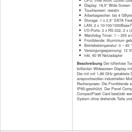
CPU: Intel Atom D2550 Dua
Display: 18,5" Wide Screen 
Touchscreen: resistiv
Arbeitsspeicher: bis 4 GB
Storage: 1 x 2,5" SATA Fes
LAN: 2 x 10/100/1000BaseT
I/O-Ports: 2 x RS-232, 2 x
Watchdog Timer: 1 ~ 255 s/
Frontblende: Aluminium geb
Betriebstemperatur: 0 ~ 45 
Versorgungsspannung: 12 
inkl. 60 W Netzadapter
Der lüfterlose 
Beschreibung
brillanten Widescreen Display mi
Die mit mit 1,86 GHz getaktete
anspruchsvollen industriellen M
Rechenpower. Die Frontblende a
IP65-geschützt. Der Panel Compu
CompactFlash Card bestückt werd
System ohne drehende Teile und 