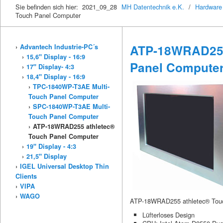
Sie befinden sich hier: 2021_09_28
MH Datentechnik e.K.
/
Hardware
Touch Panel Computer
ATP-18WRAD255
Advantech Industrie-PC´s
15,6" Display - 16:9
Panel Compute
17" Display- 4:3
18,4" Display - 16:9
TPC-1840WP-T3AE Multi-
Touch Panel Computer
SPC-1840WP-T3AE Multi-
Touch Panel Computer
ATP-18WRAD255 athletec®
Touch Panel Computer
19" Display - 4:3
21,5" Display
IGEL Universal Desktop Thin
Clients
VIPA
WAGO
ATP-18WRAD255 athletec® Tou
Lüfterloses Design